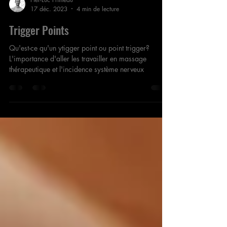
Pier-Luc Primeau
17 déc. 2023
4 min de lecture
Trigger Points
Qu'est-ce qu'un ytigger point ou point trigger?
L'importance d'aller les travailler en massage
thérapeutique et l'incidence système nerveux