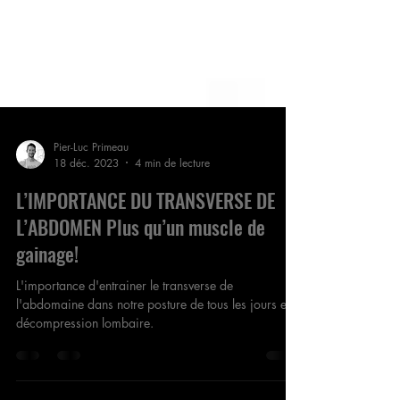
Pier-Luc Primeau
18 déc. 2023
4 min de lecture
L’IMPORTANCE DU TRANSVERSE DE
L’ABDOMEN Plus qu’un muscle de
gainage!
L'importance d'entrainer le transverse de
l'abdomaine dans notre posture de tous les jours et
décompression lombaire.