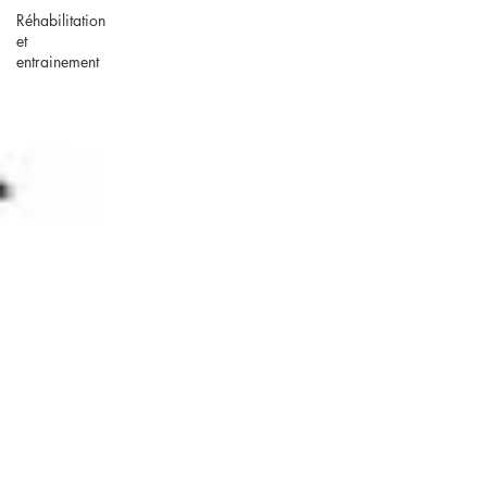
Réhabilitation
et
entrainement