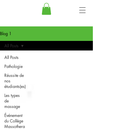
Blog 1
All Posts
All Posts
Pathologie
Réussite de
nos
étudiants(es)
Les types
de
massage
Événement
du Collège
Massothera