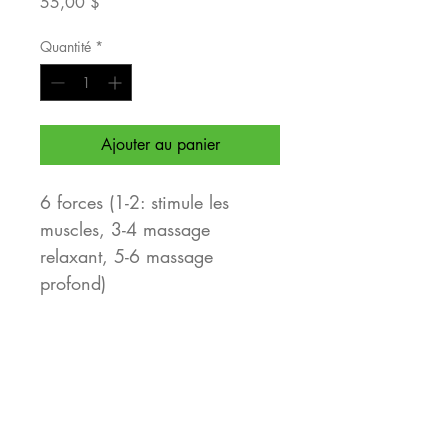
Prix
55,00 $
Quantité
*
Ajouter au panier
6 forces (1-2: stimule les 
muscles, 3-4 massage 
relaxant, 5-6 massage 
profond)
1800 - 3200 r/min
24W
Petit donc facile à transporter 
(14cm la x 14cm lo x 4cm 
pro)
4 embouts différents pour 