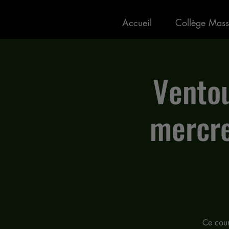
Accueil
Collège Mass
Ventou
mercre
Ce cour