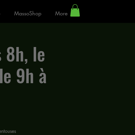
e
MassoShop
More
 8h, le
de 9h à
entouses