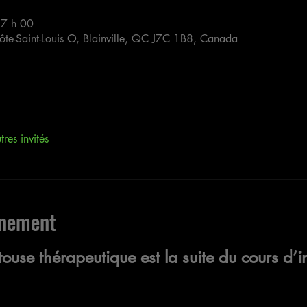
17 h 00
Côte-Saint-Louis O, Blainville, QC J7C 1B8, Canada
res invités
énement
use thérapeutique est la suite du cours d’in