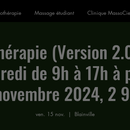
othérapie
Massage étudiant
Clinique MassoCi
hérapie (Version 2.
redi de 9h à 17h à 
novembre 2024, 2 
ven. 15 nov.
  |  
Blainville