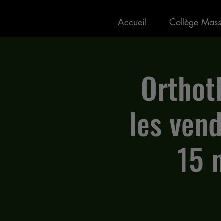
Accueil
Collège Mass
Orthot
les vend
15 