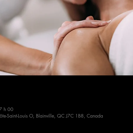
7 h 00
Côte-Saint-Louis O, Blainville, QC J7C 1B8, Canada