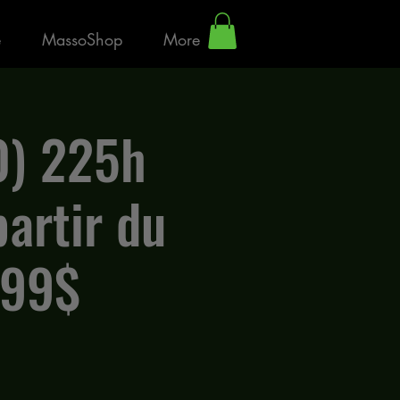
e
MassoShop
More
0) 225h
partir du
999$