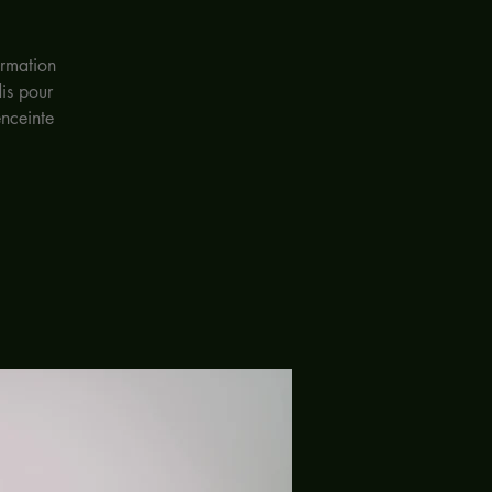
ormation
dis pour
nceinte