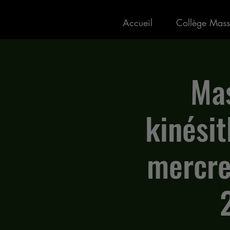
Accueil
Collège Mass
Mas
kinésit
mercre