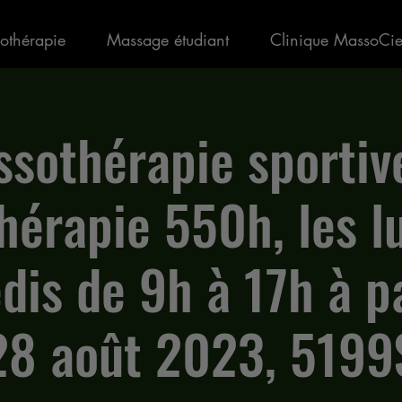
othérapie
Massage étudiant
Clinique MassoCi
sothérapie sportiv
hérapie 550h, les l
dis de 9h à 17h à pa
28 août 2023, 5199