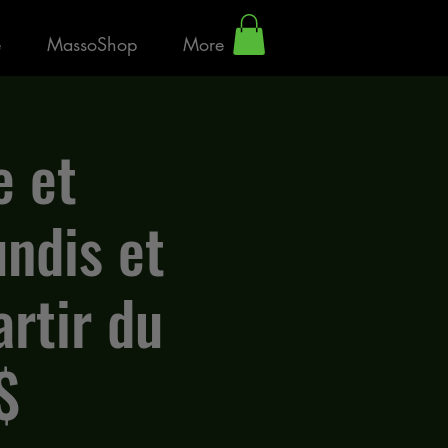
e
MassoShop
More
e et
undis et
rtir du
$