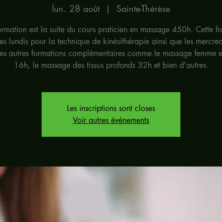
lun. 28 août
  |  
Sainte-Thérèse
ormation est la suite du cours praticien en massage 450h. Cette f
les lundis pour la technique de kinésithérapie ainsi que les mercre
 les autres formations complémentaires comme le massage femme e
16h, le massage des tissus profonds 32h et bien d'autres.
Les inscriptions sont closes
Voir autres événements