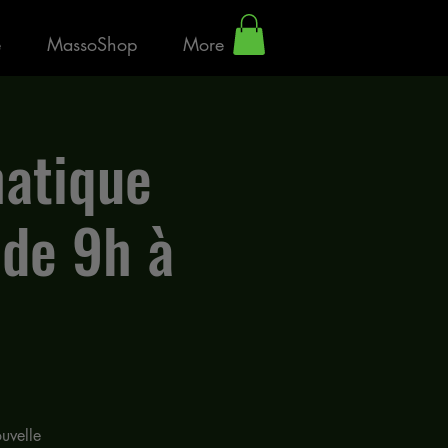
e
MassoShop
More
hatique
 de 9h à
uvelle