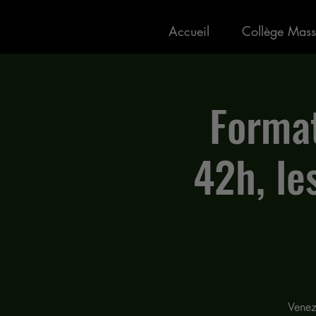
Accueil
Collège Mass
Format
42h, le
Venez